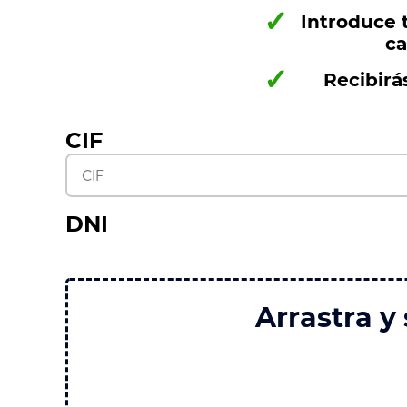
✓
Introduce 
ca
✓
Recibirá
CIF
DNI
Arrastra y