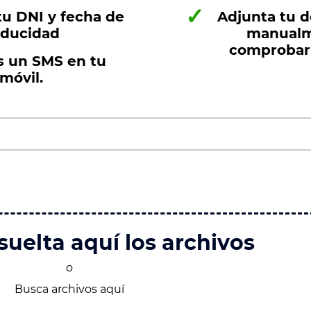
✓
tu DNI y fecha de
Adjunta tu 
ducidad
manualm
comprobar 
s un SMS en tu
móvil.
 suelta aquí los archivos
o