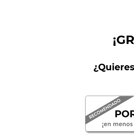
¡G
¿Quieres
PO