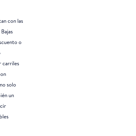
an con las
 Bajas
scuento o
o
 carriles
con
no solo
ién un
cir
bles