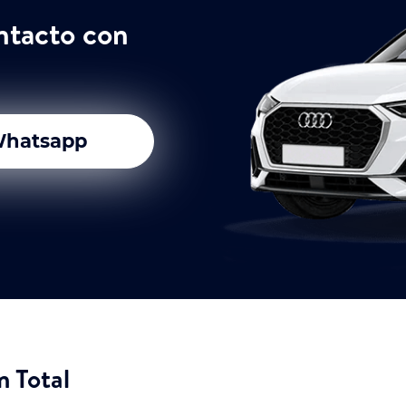
ntacto con
hatsapp
n Total