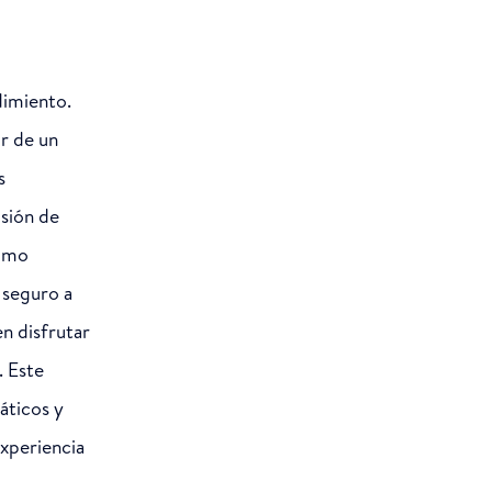
ndimiento.
ar de un
s
usión de
como
 seguro a
n disfrutar
. Este
áticos y
experiencia