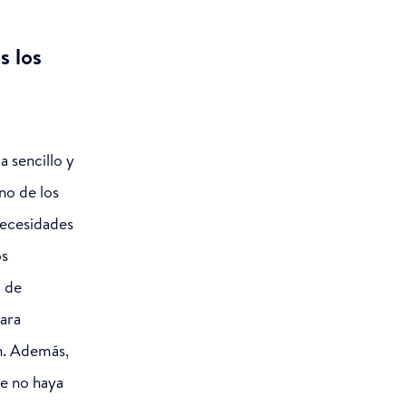
s los
a sencillo y
no de los
 necesidades
os
o de
para
n. Además,
ue no haya