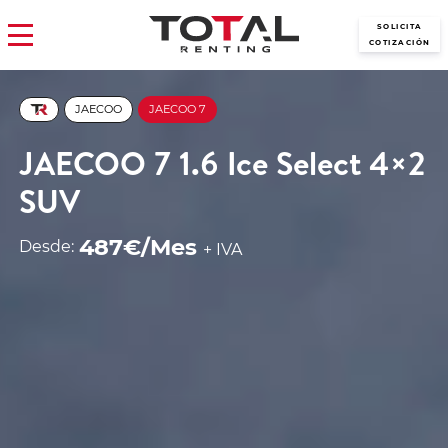
SOLICITA
COTIZACIÓN
JAECOO
JAECOO 7
JAECOO 7 1.6 Ice Select 4×2
SUV
487€/Mes
Desde:
+ IVA