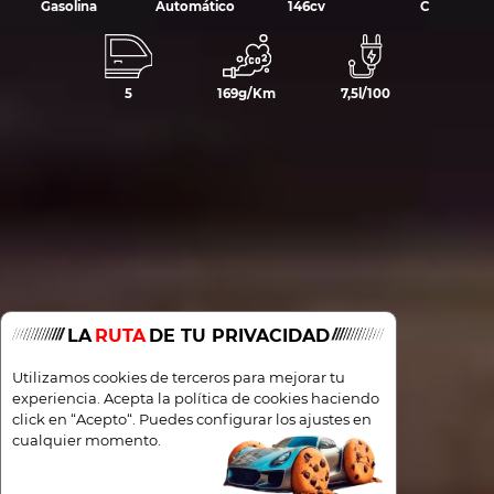
Gasolina
Automático
146cv
C
5
169g/Km
7,5l/100
LA
RUTA
DE TU PRIVACIDAD
Utilizamos cookies de terceros para mejorar tu
experiencia. Acepta la política de cookies haciendo
click en “Acepto“. Puedes configurar los ajustes en
cualquier momento.