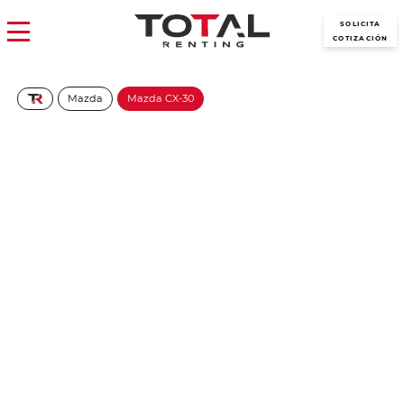
SOLICITA
COTIZACIÓN
Mazda
Mazda CX-30
MAZDA CX-30 2.5L E-
SKYACT G MHEV PRIME-
LINE (MANUAL)
351€/Mes
Desde:
+ IVA