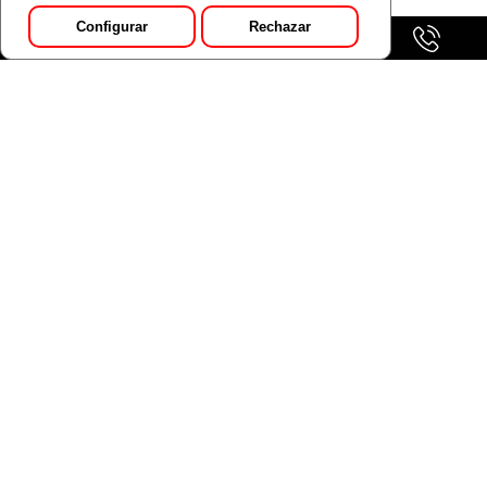
Configurar
Rechazar
GALERÍA
Pedir Presupuesto
MAZDA CX-30 2.5L E-SKYACT G MHEV PRIME-LINE
(MANUAL)
Colores:
Con IVA