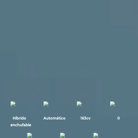
Híbrido
Automático
163cv
0
enchufable