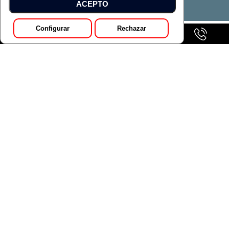
ACEPTO
Configurar
Rechazar
GALERÍA
Pedir Presupuesto
MERCEDES-BENZ CLASE A 250 E CON TECNOLOGÍA
HÍBRIDA EQ