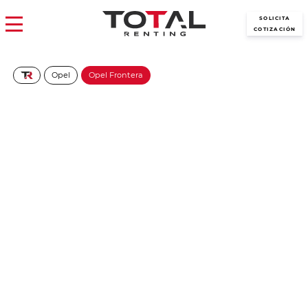
SOLICITA
COTIZACIÓN
Opel
Opel Frontera
Opel Frontera 1.2T XHT
Hybrid EDCT6 107kW
Ultimate
275€/Mes
Desde:
+ IVA