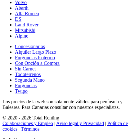
Volvo
Abarth
Alfa Romeo
DS
Land Rover
Mitsubishi
Alpine
Concesionarios
Alquiler Largo Plazo
Furgonetas Isotermo
Con Opción a Compra
Sin Carnet
Todoterrenos
Segunda Mano
Furgonetas
Twipo
Los precios de la web son solamente válidos para península y
Baleares. Para Canarias consultar con nuestros especialistas.
© 2020 - 2026 Total Renting
Colaboraciones y Empleo
|
Aviso legal y Privacidad
|
Política de
cookies
|
Términos