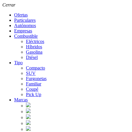
Cerrar
Ofertas
Particulares
Autónomos
Empresas
Combustible
Eléctricos
Híbridos
Gasolina
Diésel
Tipo
Compacto
SUV
Furgonetas
Familiar
Coupé
Pick Up
Marcas