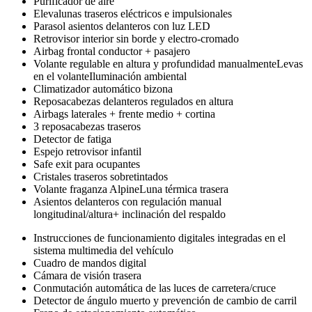
Purificador de aire
Elevalunas traseros eléctricos e impulsionales
Parasol asientos delanteros con luz LED
Retrovisor interior sin borde y electro-cromado
Airbag frontal conductor + pasajero
Volante regulable en altura y profundidad manualmenteLevas
en el volanteIluminación ambiental
Climatizador automático bizona
Reposacabezas delanteros regulados en altura
Airbags laterales + frente medio + cortina
3 reposacabezas traseros
Detector de fatiga
Espejo retrovisor infantil
Safe exit para ocupantes
Cristales traseros sobretintados
Volante fraganza AlpineLuna térmica trasera
Asientos delanteros con regulación manual
longitudinal/altura+ inclinación del respaldo
Instrucciones de funcionamiento digitales integradas en el
sistema multimedia del vehículo
Cuadro de mandos digital
Cámara de visión trasera
Conmutación automática de las luces de carretera/cruce
Detector de ángulo muerto y prevención de cambio de carril