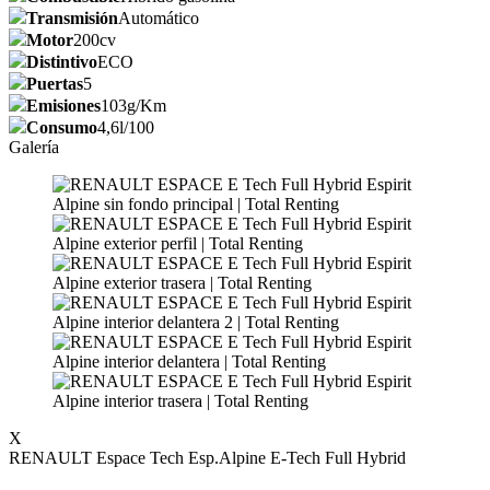
Transmisión
Automático
Motor
200cv
Distintivo
ECO
Puertas
5
Emisiones
103g/Km
Consumo
4,6l/100
Galería
X
RENAULT Espace Tech Esp.Alpine E-Tech Full Hybrid