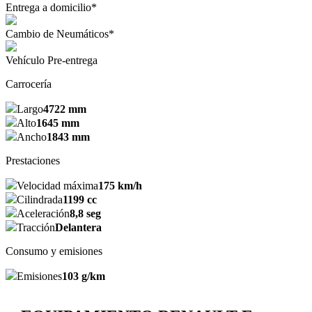
Entrega a domicilio*
Cambio de Neumáticos*
Vehículo Pre-entrega
Carrocería
Largo
4722 mm
Alto
1645 mm
Ancho
1843 mm
Prestaciones
Velocidad máxima
175 km/h
Cilindrada
1199 cc
Aceleración
8,8 seg
Tracción
Delantera
Consumo y emisiones
Emisiones
103 g/km