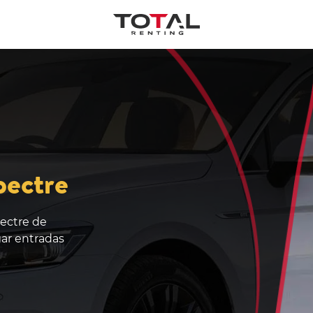
pectre
pectre de
gar entradas