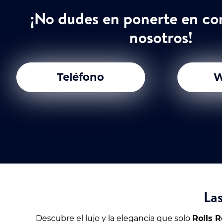
¡No dudes en ponerte en co
nosotros!
Teléfono
W
Las
Descubre el lujo y la elegancia que solo
Rolls 