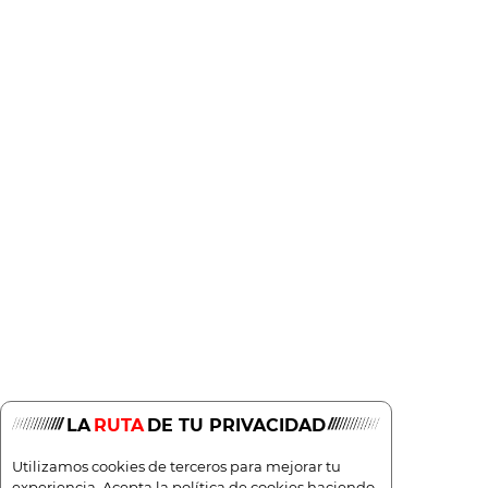
Manual
202cv
C
4
225g/Km
8,6l/100
LA
RUTA
DE TU PRIVACIDAD
Utilizamos cookies de terceros para mejorar tu
experiencia. Acepta la política de cookies haciendo