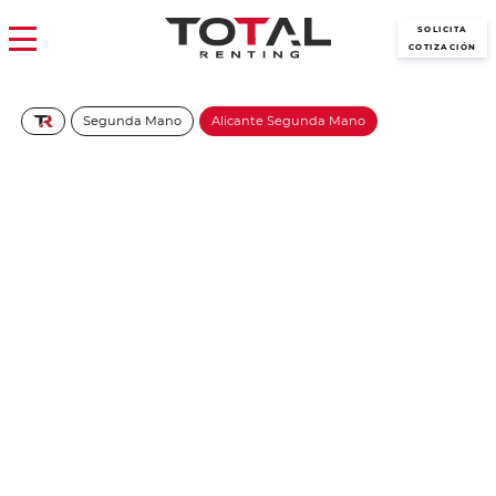
SOLICITA
COTIZACIÓN
Segunda Mano
Alicante Segunda Mano
SsangYong Musso Sports D22
DTR Pro 4X4 MT
442€/Mes
Desde:
+ IVA