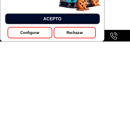
ACEPTO
Configurar
Rechazar
GALERÍA
Pedir Presupuesto
SUZUKI VITARA 1.4T MILD HYBRID S2
Colores:
Con IVA