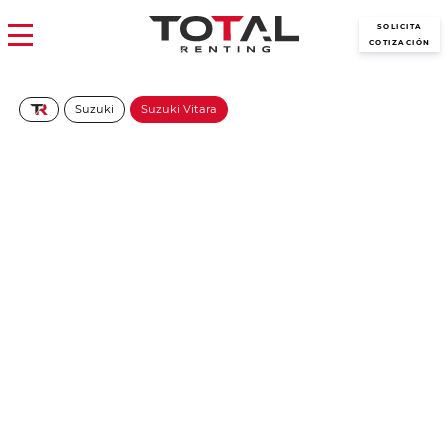
SOLICITA
COTIZACIÓN
Suzuki
Suzuki Vitara
SUZUKI Vitara 1.4T Mild
Hybrid S2
336€/Mes
Desde:
+ IVA