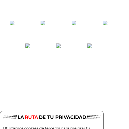
Eléctrico
Automático
256cv
0
5
500g/Km
15,7l/100
LA
RUTA
DE TU PRIVACIDAD
Utilizamos cookies de terceros para mejorar tu