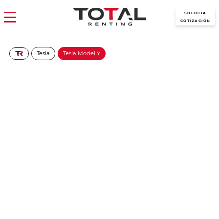
SOLICITA
COTIZACIÓN
Tesla
Tesla Model Y
Tesla Model Y Tracción
Trasera
639€/Mes
Desde:
+ IVA