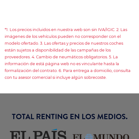
*1. Los precios incluidos en nuestra web son sin IVA/IGIC. 2. Las
imágenes de los vehículos pueden no corresponder con el
modelo ofertado. 3. Las ofertas y precios de nuestros coches
están sujetos a disponibilidad de las campañas de los
proveedores. 4. Cambio de neumáticos obligatorios. 5. La
información de está página web no es vinculante hasta la
formalización del contrato. 6. Para entrega a domicilio, consulta
con tu asesor comercial si incluye algún sobrecoste.
TOTAL RENTING EN LOS MEDIOS.