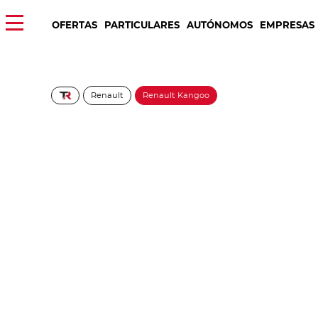
OFERTAS
PARTICULARES
AUTÓNOMOS
EMPRESAS
Renault
Renault Kangoo
RENAULT Kangoo Furg
275€/Mes
Desde:
+ IVA